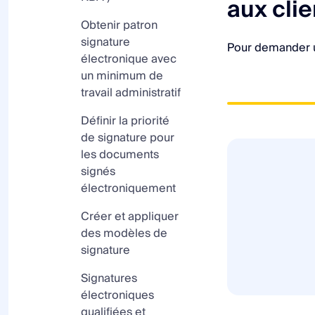
aux clie
liste des factures
Corriger les
document
récents
factures impayées
verrouillé est payé
Obtenir patron
Actions avec les
signature
Pour demander u
factures
Modifier les
électronique avec
factures payées
un minimum de
Traiter les
travail administratif
remboursements
Définir la priorité
Gérer les factures
de signature pour
en souffrance
les documents
signés
Travailler avec la
électroniquement
liste des
paiements
Créer et appliquer
des modèles de
signature
Signatures
électroniques
qualifiées et