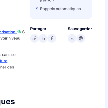
(renvoi)
Rappels automatiques
Partager
Sauvegarder
orisation.
Si
 voir
niveau
s sans se
ture
igner des
ques