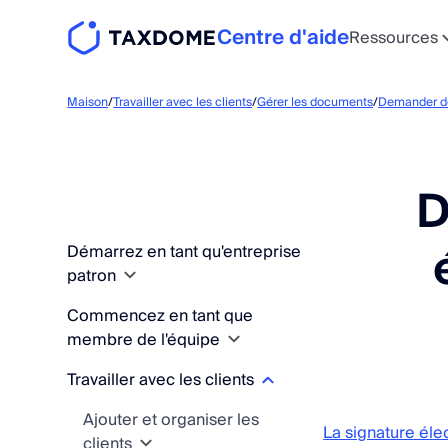
Centre d'aide
Ressources
Maison
/
Travailler avec les clients
/
Gérer les documents
/
Demander de
D
Démarrez en tant qu'entreprise
patron
Commencez en tant que
Concepts fondamentaux et
membre de l'équipe
structure de l'entreprise
Travailler avec les clients
Obtenez votre premier
Concepts de base et
Trouver son chemin
workflow en cours
configuration du compte
TaxDome
Ajouter et organiser les
d'exécution
La signature éle
Tutoriels de démarrage
clients
Moyens d'accès
Trouver son chemin