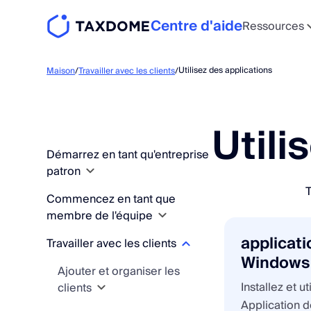
Centre d'aide
Ressources
Utilisez des applications
Maison
/
Travailler avec les clients
/
Utili
Démarrez en tant qu'entreprise
patron
T
Commencez en tant que
Concepts fondamentaux et
membre de l'équipe
structure de l'entreprise
applicat
Travailler avec les clients
Obtenez votre premier
Concepts de base et
Trouver son chemin
Windows
workflow en cours
configuration du compte
TaxDome
Ajouter et organiser les
d'exécution
Installez et u
Tutoriels de démarrage
clients
Moyens d'accès
Trouver son chemin
Préparez-vous à inviter des
rapide
TaxDome
Pipelines explication
TaxDome
Application 